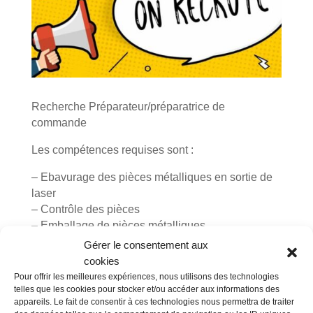
Recherche Préparateur/préparatrice de
commande
Les compétences requises sont :
– Ebavurage des pièces métalliques en sortie de
laser
– Contrôle des pièces
– Emballage de pièces métalliques
– Contrôle des colis avant expédition
Gérer le consentement aux
– Gestion des transports pour expédition
cookies
Pour offrir les meilleures expériences, nous utilisons des technologies
Profil :
telles que les cookies pour stocker et/ou accéder aux informations des
appareils. Le fait de consentir à ces technologies nous permettra de traiter
– Personne consciencieuse et rigoureuse