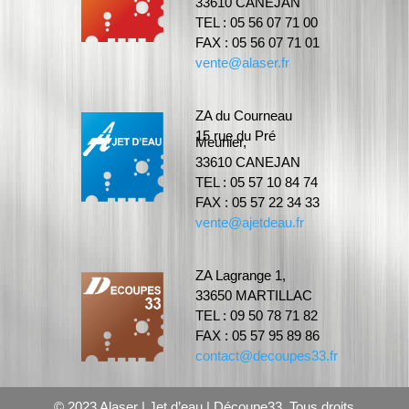
33610 CANEJAN
TEL :
05 56 07 71 00
FAX :
05 56 07 71 01
vente@alaser.fr
ZA du Courneau
15 rue du Pré
Meunier,
33610 CANEJAN
TEL :
05 57 10 84 74
FAX :
05 57 22 34 33
vente@ajetdeau.fr
ZA Lagrange 1,
33650 MARTILLAC
TEL :
09 50 78 71 82
FAX :
05 57 95 89 86
contact@decoupes33.fr
© 2023
Alaser | Jet d’eau | Découpe33. Tous droits