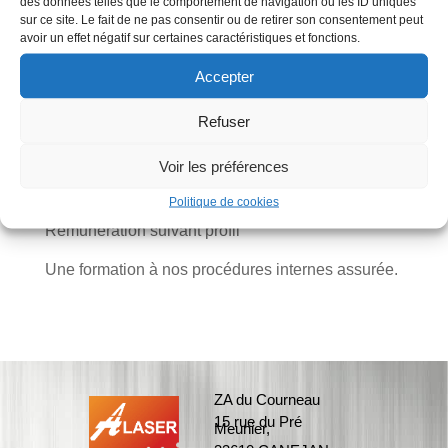
des données telles que le comportement de navigation ou les ID uniques
sur ce site. Le fait de ne pas consentir ou de retirer son consentement peut
– Première expérience acceptée
avoir un effet négatif sur certaines caractéristiques et fonctions.
– Connaissances sur le métal serait un plus
Accepter
Informations utiles :
Refuser
-Société de découpe industrielle
-CDD débouchant sur CDI
Voir les préférences
-Temps plein
-Lieu : Canéjan
Politique de cookies
Rémunération suivant profil
Une formation à nos procédures internes assurée.
ZA du Courneau
15 rue du Pré
Meunier,