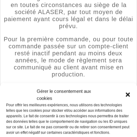
en toutes circonstances au siège de la
société ALASER, par tout moyen de
paiement ayant cours légal et dans le délai
prévu.
Pour la première commande, ou pour toute
commande passée sur un compte-client
resté inactif pendant au moins deux
années, le mode de règlement sera
communiqué au client avant mise en
production.
8.2
Des réserves mineures mentionnées
Gérer le consentement aux
sur le bordereau de réception de
cookies
marchandises n’autorisent pas le client à
Pour offrir les meilleures expériences, nous utilisons des technologies
retenir quelque somme que ce soit, dans
telles que les cookies pour stocker et/ou accéder aux informations des
l’attente de la mise en conformité
appareils. Le fait de consentir à ces technologies nous permettra de traiter
complète.
des données telles que le comportement de navigation ou les ID uniques
sur ce site. Le fait de ne pas consentir ou de retirer son consentement peut
avoir un effet négatif sur certaines caractéristiques et fonctions.
8.3
Toute contestation éventuelle relative à