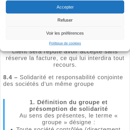
la facturation devra être formulée par
Accepter
lettre recommandée au siège de la société
ALASER, dans les huit jours qui suivent la
Refuser
réception de la facture.
Voir les préférences
A défaut de contestation dans le délai
Politique de cookies
applicable et les formes prescrites, le
client sera réputé avoir accepté sans
réserve la facture, ce qui lui interdira tout
recours.
8.4 –
Solidarité et responsabilité conjointe
des sociétés d’un même groupe
1. Définition du groupe et
présomption de solidarité
Au sens des présentes, le terme «
groupe » désigne :
Toute société contrôlée (directement